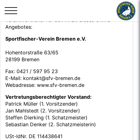
Kopfbereich
MENU
×
Impressum
Verantwortlicher für den Inhalt dieses Online-
Angebotes:
Sportfischer-Verein Bremen e.V.
Hohentorstraße 63/65
28199 Bremen
Fax: 0421 / 597 95 23
E-Mail: kontakt@sfv-bremen.de
Webadresse: www.sfv-bremen.de
Vertretungsberechtigter Vorstand:
Patrick Müller (1. Vorsitzender)
Jan Mahlstedt (2. Vorsitzender)
Steffen Dierking (1. Schatzmeister)
Sebastian Denker (2. Schatzmeisterin)
USt-IdNr. DE 114438641